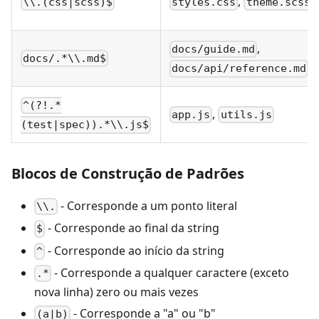
,
\\.(css|scss)$
styles.css
theme.scss
,
docs/guide.md
docs/.*\\.md$
docs/api/reference.md
^(?!.*
,
app.js
utils.js
(test|spec)).*\\.js$
Blocos de Construção de Padrões
- Corresponde a um ponto literal
\\.
- Corresponde ao final da string
$
- Corresponde ao início da string
^
- Corresponde a qualquer caractere (exceto
.*
nova linha) zero ou mais vezes
- Corresponde a "a" ou "b"
(a|b)