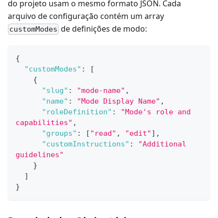
do projeto usam o mesmo formato JSON. Cada
arquivo de configuração contém um array
de definições de modo:
customModes
{
"customModes"
:
[
{
"slug"
:
"mode-name"
,
"name"
:
"Mode Display Name"
,
"roleDefinition"
:
"Mode's role and 
capabilities"
,
"groups"
:
[
"read"
,
"edit"
]
,
"customInstructions"
:
"Additional 
guidelines"
}
]
}