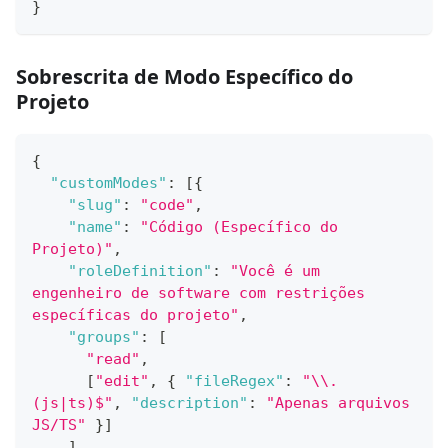
}
Sobrescrita de Modo Específico do
Projeto
{
"customModes"
:
[
{
"slug"
:
"code"
,
"name"
:
"Código (Específico do 
Projeto)"
,
"roleDefinition"
:
"Você é um 
engenheiro de software com restrições 
específicas do projeto"
,
"groups"
:
[
"read"
,
[
"edit"
,
{
"fileRegex"
:
"\\.
(js|ts)$"
,
"description"
:
"Apenas arquivos 
JS/TS"
}
]
]
,