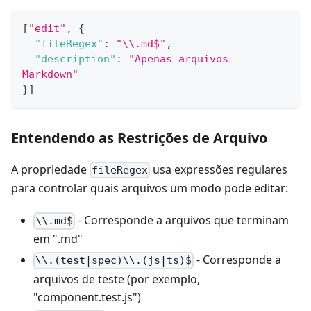
[
"edit"
,
{
"fileRegex"
:
"\\.md$"
,
"description"
:
"Apenas arquivos 
Markdown"
}
]
Entendendo as Restrições de Arquivo
A propriedade
usa expressões regulares
fileRegex
para controlar quais arquivos um modo pode editar:
- Corresponde a arquivos que terminam
\\.md$
em ".md"
- Corresponde a
\\.(test|spec)\\.(js|ts)$
arquivos de teste (por exemplo,
"component.test.js")