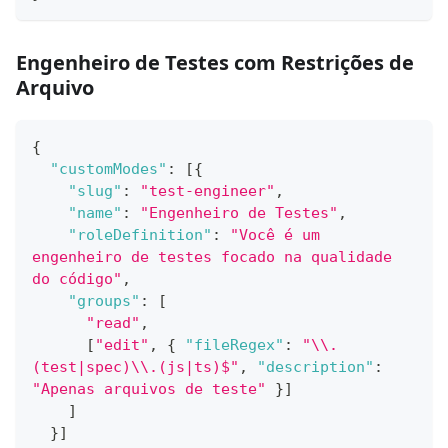
Engenheiro de Testes com Restrições de
Arquivo
{
"customModes"
:
[
{
"slug"
:
"test-engineer"
,
"name"
:
"Engenheiro de Testes"
,
"roleDefinition"
:
"Você é um 
engenheiro de testes focado na qualidade 
do código"
,
"groups"
:
[
"read"
,
[
"edit"
,
{
"fileRegex"
:
"\\.
(test|spec)\\.(js|ts)$"
,
"description"
:
"Apenas arquivos de teste"
}
]
]
}
]