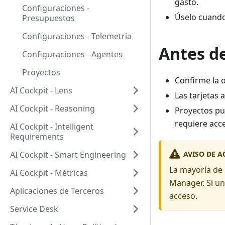
gasto.
Configuraciones -
Úselo cuando
Presupuestos
Configuraciones - Telemetría
Antes d
Configuraciones - Agentes
Proyectos
Confirme la 
AI Cockpit - Lens
Las tarjetas 
AI Cockpit - Reasoning
Proyectos pue
requiere acc
AI Cockpit - Intelligent
Requirements
AVISO DE A
AI Cockpit - Smart Engineering
La mayoría de 
AI Cockpit - Métricas
Manager. Si un
Aplicaciones de Terceros
acceso.
Service Desk