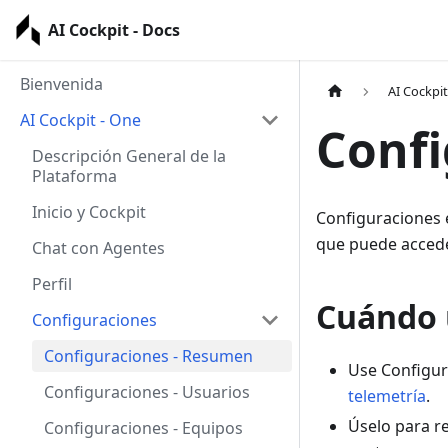
AI Cockpit - Docs
Bienvenida
AI Cockpit
AI Cockpit - One
Confi
Descripción General de la
Plataforma
Inicio y Cockpit
Configuraciones e
que puede acceder
Chat con Agentes
Perfil
Cuándo 
Configuraciones
Configuraciones - Resumen
Use Configur
Configuraciones - Usuarios
telemetría
.
Úselo para re
Configuraciones - Equipos