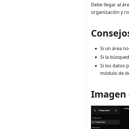
Debe llegar al ár
organización y ro
Consejo
Si un área no
Si la búsqued
Si los datos 
módulo de de
Imagen d