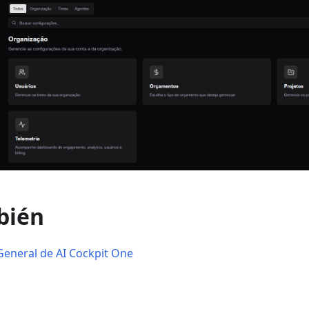
bién
General de AI Cockpit One