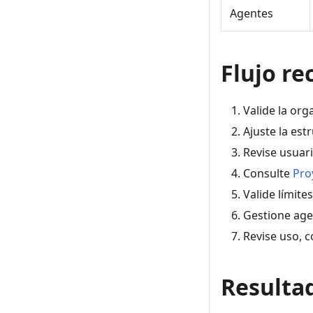
Agentes
Flujo r
Valide la or
Ajuste la es
Revise usuar
Consulte
Pro
Valide límite
Gestione ag
Revise uso, 
Resulta