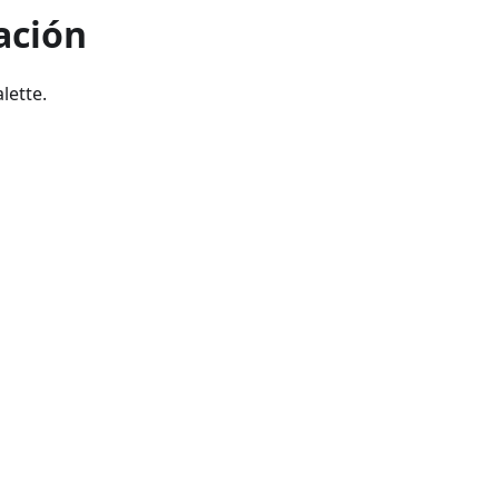
ación
lette.